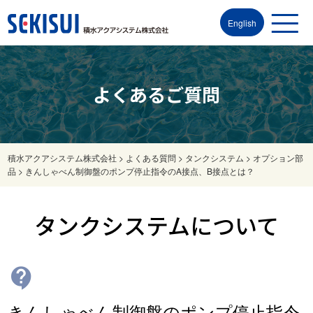
English
よくあるご質問
積水アクアシステム株式会社
>
よくある質問
>
タンクシステム
>
オプション部
品
>
きんしゃべん制御盤のポンプ停止指令のA接点、B接点とは？
タンクシステムについて
contact_support
きんしゃべん制御盤のポンプ停止指令