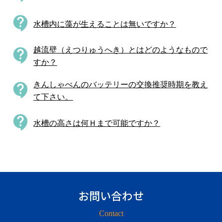
contact_support
水槽内に藻が生えることは無いですか？
越流壁（えつりゅうへき）とはどのようなもので
contact_support
すか？
きんしゃべんのバッテリーの交換推奨時期を教え
contact_support
て下さい。
contact_support
水槽の高さは何Ｈまで可能ですか？
お問い合わせ
Contact