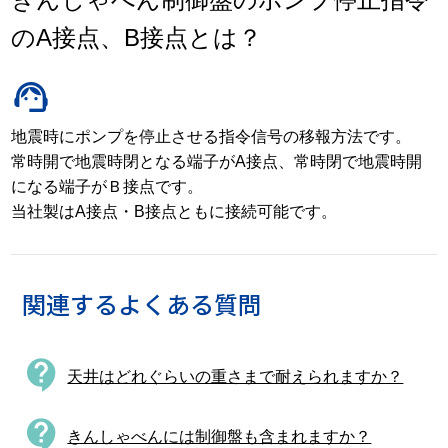
のA接点、B接点とは？
support_agent
地震時にポンプを停止させる指令信号の移報方法です。
常時開で地震時閉となる端子がA接点、常時閉で地震時開
になる端子がＢ接点です。
当社製はA接点・B接点ともに接続可能です。
関連するよくある質問
contact_support
天井はどれぐらいの重さまで耐えられますか？
contact_support
きんしゃべんには制御盤も含まれますか？