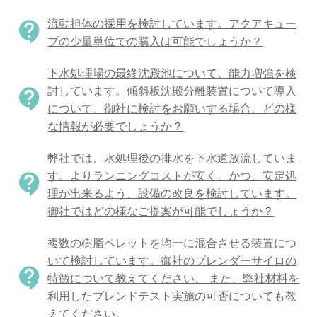
流動担体の採用を検討しています。アクアキュー
contact_support
ブの少量単位での購入は可能でしょうか？
下水処理場の最終沈殿池について、能力増強を検
討しています。傾斜板沈殿分離装置について導入
contact_support
について、御社に検討をお願いする場合、どの様
な情報が必要でしょうか？
弊社では、水処理後の排水を下水道放流していま
す。よりランニングコストが安く、かつ、安定処
contact_support
理が出来るよう、設備の改良を検討しています。
御社ではどの様なご提案が可能でしょうか？
複数の樹脂ペレットを均一に混合させる装置につ
いて検討しています。御社のブレンダーサイロの
contact_support
特徴について教えてください。 また、弊社材料を
利用したブレンドテスト実施の可否についても教
えてください。