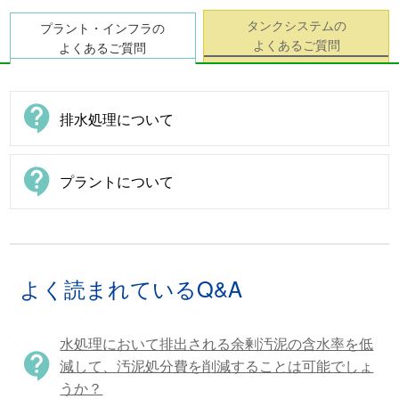
タンクシステムの
プラント・インフラの
よくあるご質問
よくあるご質問
contact_support
排水処理について
contact_support
プラントについて
よく読まれているQ&A
水処理において排出される余剰汚泥の含水率を低
contact_support
減して、汚泥処分費を削減することは可能でしょ
うか？