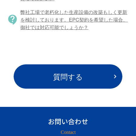
弊社工場で老朽化した生産設備の改築もしく更新
contact_support
を検討しております。EPC契約を希望した場合、
御社では対応可能でしょうか？
質問する
お問い合わせ
Contact