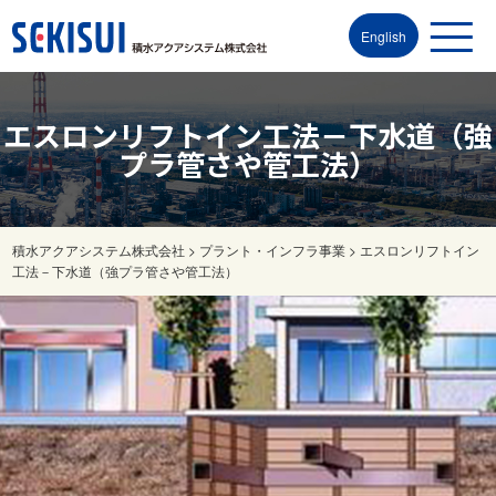
English
エスロンリフトイン工法－下水道（強
プラ管さや管工法）
積水アクアシステム株式会社
>
プラント・インフラ事業
>
エスロンリフトイン
工法－下水道（強プラ管さや管工法）