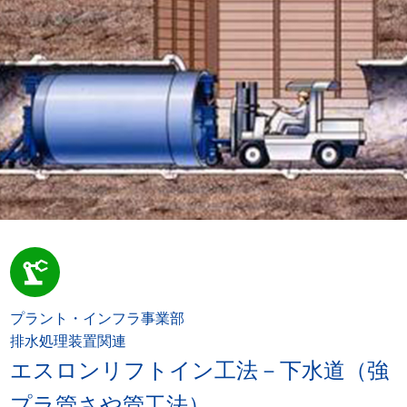
precision_manufacturing
プラント・インフラ事業部
排水処理装置関連
エスロンリフトイン工法－下水道（強
プラ管さや管工法）