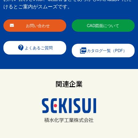
けるとご案内がスムーズです。
お問い合わせ
CAD図面について
contact_support
よくあるご質問
picture_as_pdf
カタログ一覧（PDF）
関連企業